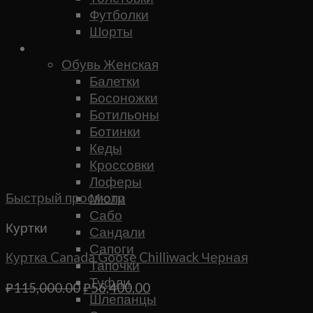
Футболки
Шорты
Женское
Обувь Женская
Балетки
Босоножки
Ботильоны
Ботинки
Кеды
Кроссовки
Лоферы
Быстрый просмотр
Мюли
Сабо
Куртки
Сандали
Сапоги
Куртка Canada Goose Chilliwack Черная
Тапочки
Туфли
Первоначальная
Текущая
₽
115,000.00
₽
56,400.00
Шлепанцы
цена
цена: