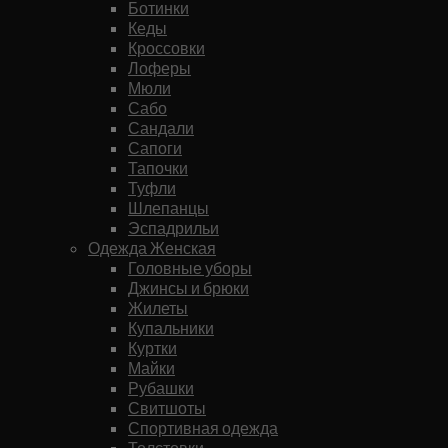
Ботинки
Кеды
Кроссовки
Лоферы
Мюли
Сабо
Сандали
Сапоги
Тапочки
Туфли
Шлепанцы
Эспадрильи
Одежда Женская
Головные уборы
Джинсы и брюки
Жилеты
Купальники
Куртки
Майки
Рубашки
Свитшоты
Спортивная одежда
Толстовки