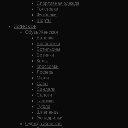
Спортивная одежда
Толстовки
Футболки
Шорты
Женское
Обувь Женская
Балетки
Босоножки
Ботильоны
Ботинки
Кеды
Кроссовки
Лоферы
Мюли
Сабо
Сандали
Сапоги
Тапочки
Туфли
Шлепанцы
Эспадрильи
Одежда Женская