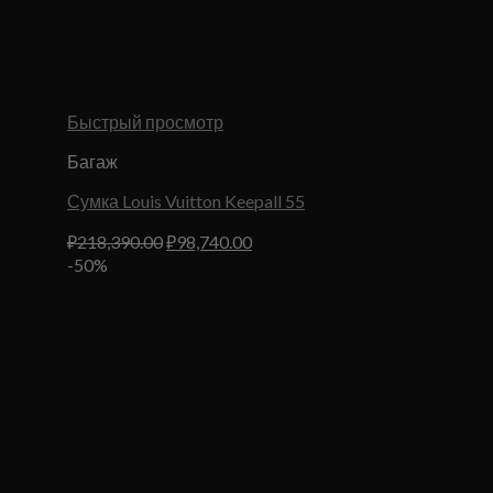
Быстрый просмотр
Багаж
Сумка Louis Vuitton Keepall 55
Первоначальная
Текущая
₽
218,390.00
₽
98,740.00
цена
цена:
-50%
составляла
₽98,740.00.
₽218,390.00.