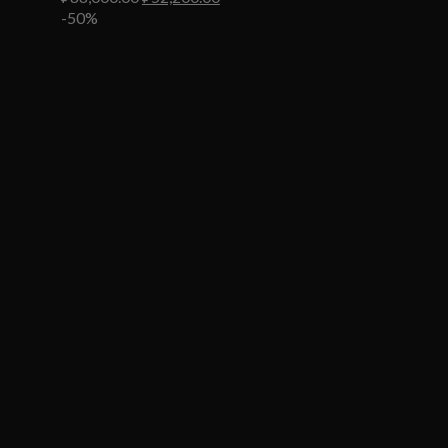
цена
цена:
-50%
составляла
₽52,200.00.
₽88,000.00.