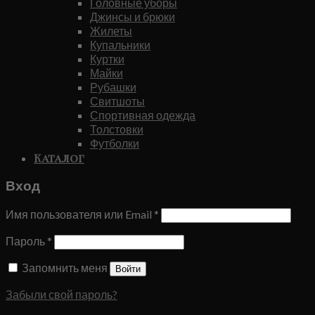
Головные уборы
Джинсы и брюки
Жилеты
Купальники
Куртки
Майки
Рубашки
Свитшоты
Спортивная одежда
Толстовки
Футболки
Каталог
Вход
Имя пользователя или Email
*
Пароль
*
Запомнить меня
Войти
Забыли свой пароль?