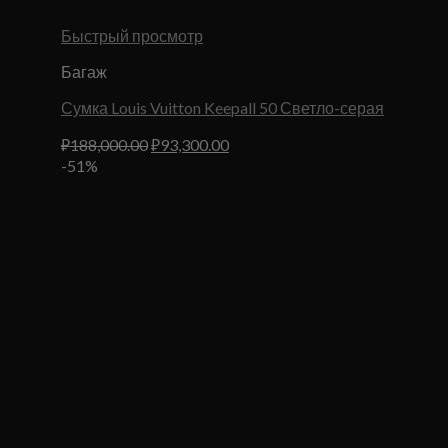
Быстрый просмотр
Багаж
Сумка Louis Vuitton Keepall 50 Светло-серая
Первоначальная
Текущая
₽
188,000.00
₽
93,300.00
цена
цена:
-51%
составляла
₽93,300.00.
₽188,000.00.