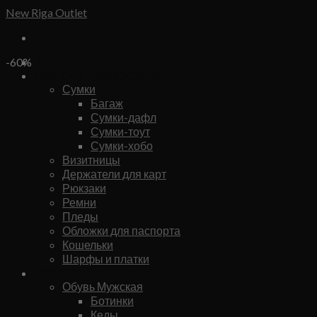
Skip
New Riga Outlet
to
content
Бренды
-60%
Сумки и аксессуары
Сумки
Багаж
Сумки-дафл
Сумки-тоут
Сумки-хобо
Визитницы
Держатели для карт
Рюкзаки
Ремни
Пледы
Обложки для паспорта
Кошельки
Шарфы и платки
Мужское
Обувь Мужская
Ботинки
Кеды