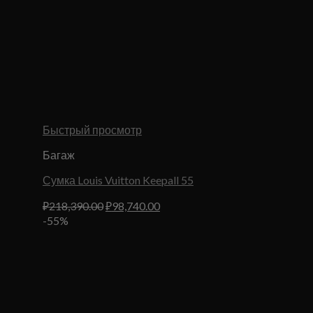
Быстрый просмотр
Багаж
Сумка Louis Vuitton Keepall 55
Первоначальная
Текущая
₽
218,390.00
₽
98,740.00
цена
цена:
-55%
составляла
₽98,740.00.
₽218,390.00.