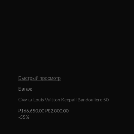
Быстрый просмотр
Багаж
Сумка Louis Vuitton Keepall Bandouliere 50
Первоначальная
Текущая
₽
166,650.00
₽
82,800.00
цена
цена:
-55%
составляла
₽82,800.00.
₽166,650.00.