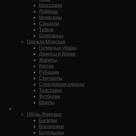
Кроссовки
Лоферы
Мокасины
Сандали
Туфли
Шлепанцы
Одежда Мужская
Головные уборы
Джинсы и брюки
Жилеты
Куртки
Рубашки
Свитшоты
Спортивная одежда
Толстовки
Футболки
Шорты
Женское
Обувь Женская
Балетки
Босоножки
Ботильоны