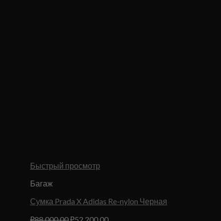
Быстрый просмотр
Багаж
Сумка Prada X Adidas Re-nylon Черная
Первоначальная
Текущая
₽
88,000.00
₽
52,200.00