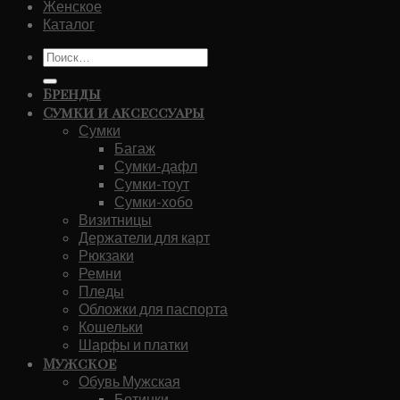
Женское
Каталог
Искать:
Бренды
Сумки и аксессуары
Сумки
Багаж
Сумки-дафл
Сумки-тоут
Сумки-хобо
Визитницы
Держатели для карт
Рюкзаки
Ремни
Пледы
Обложки для паспорта
Кошельки
Шарфы и платки
Мужское
Обувь Мужская
Ботинки