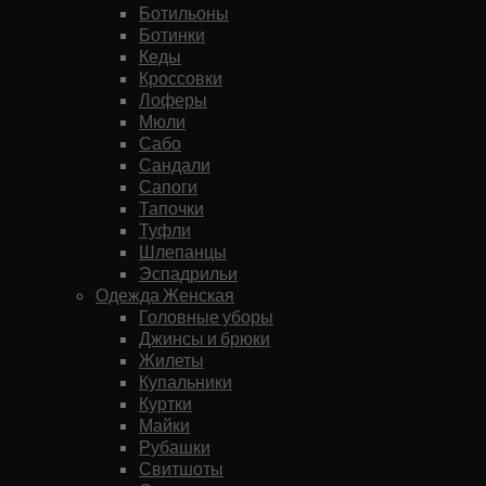
Ботильоны
Ботинки
Кеды
Кроссовки
Лоферы
Мюли
Сабо
Сандали
Сапоги
Тапочки
Туфли
Шлепанцы
Эспадрильи
Одежда Женская
Головные уборы
Джинсы и брюки
Жилеты
Купальники
Куртки
Майки
Рубашки
Свитшоты