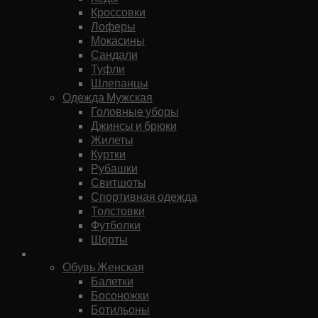
Кроссовки
Лоферы
Мокасины
Сандали
Туфли
Шлепанцы
Одежда Мужская
Головные уборы
Джинсы и брюки
Жилеты
Куртки
Рубашки
Свитшоты
Спортивная одежда
Толстовки
Футболки
Шорты
Женское
Обувь Женская
Балетки
Босоножки
Ботильоны