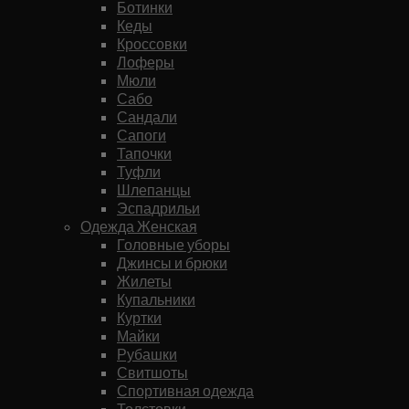
Ботинки
Кеды
Кроссовки
Лоферы
Мюли
Сабо
Сандали
Сапоги
Тапочки
Туфли
Шлепанцы
Эспадрильи
Одежда Женская
Головные уборы
Джинсы и брюки
Жилеты
Купальники
Куртки
Майки
Рубашки
Свитшоты
Спортивная одежда
Толстовки