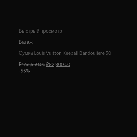
Быстрый просмотр
Багаж
Сумка Louis Vuitton Keepall Bandouliere 50
Первоначальная
Текущая
₽
166,650.00
₽
82,800.00
цена
цена:
-55%
составляла
₽82,800.00.
₽166,650.00.