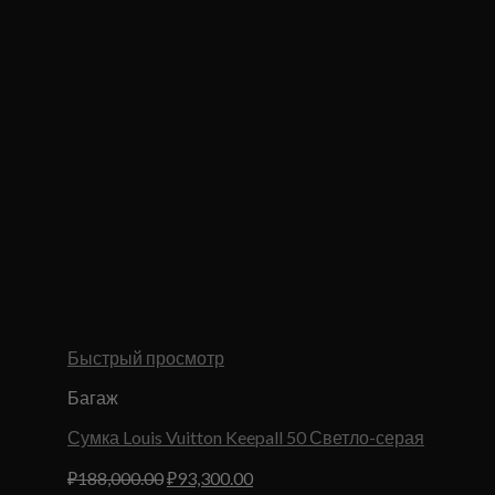
Быстрый просмотр
Багаж
Сумка Louis Vuitton Keepall 50 Светло-серая
Первоначальная
Текущая
₽
188,000.00
₽
93,300.00