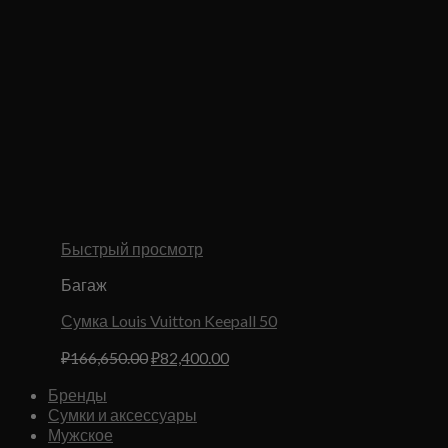
Быстрый просмотр
Багаж
Сумка Louis Vuitton Keepall 50
Первоначальная
Текущая
₽
166,650.00
₽
82,400.00
цена
цена:
Бренды
составляла
₽82,400.00.
Сумки и аксессуары
₽166,650.00.
Мужское