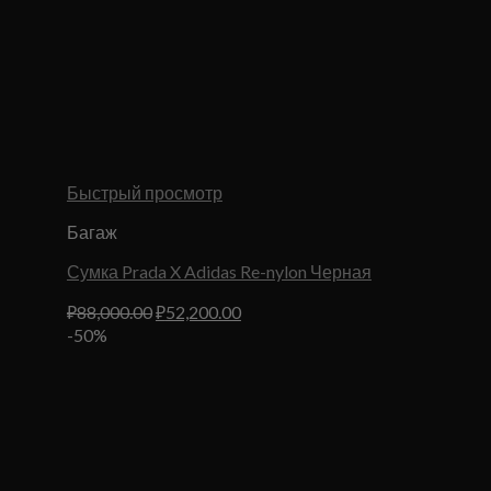
Быстрый просмотр
Багаж
Сумка Prada X Adidas Re-nylon Черная
Первоначальная
Текущая
₽
88,000.00
₽
52,200.00
цена
цена:
-50%
составляла
₽52,200.00.
₽88,000.00.