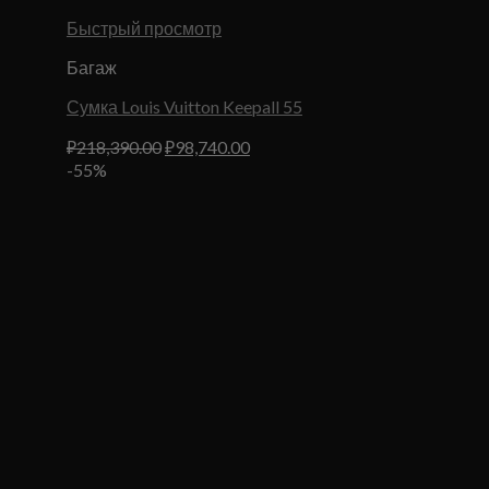
Быстрый просмотр
Багаж
Сумка Louis Vuitton Keepall 55
Первоначальная
Текущая
₽
218,390.00
₽
98,740.00
цена
цена:
-55%
составляла
₽98,740.00.
₽218,390.00.