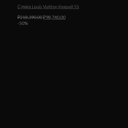
Сумка Louis Vuitton Keepall 55
Первоначальная
Текущая
₽
218,390.00
₽
98,740.00
цена
цена:
-50%
составляла
₽98,740.00.
₽218,390.00.