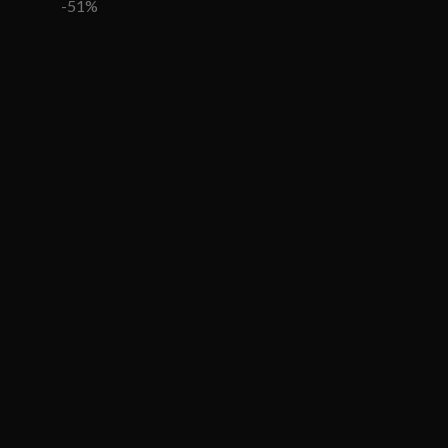
цена
цена:
-51%
составляла
₽93,300.00.
₽188,000.00.