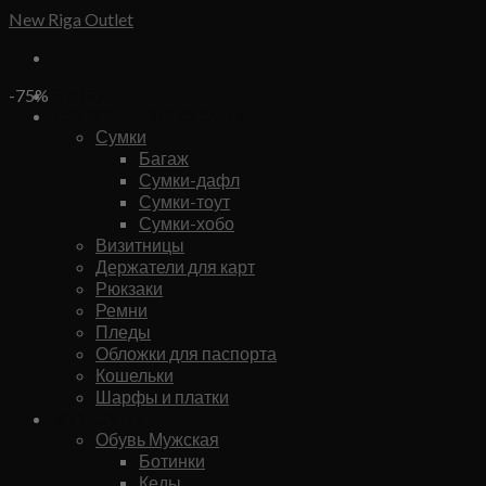
Skip
New Riga Outlet
to
content
Бренды
-75%
Сумки и аксессуары
Сумки
Багаж
Сумки-дафл
Сумки-тоут
Сумки-хобо
Визитницы
Держатели для карт
Рюкзаки
Ремни
Пледы
Обложки для паспорта
Кошельки
Шарфы и платки
Мужское
Обувь Мужская
Ботинки
Кеды