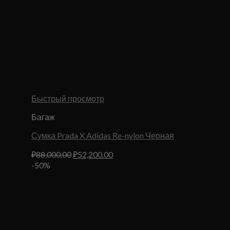
Быстрый просмотр
Багаж
Сумка Prada X Adidas Re-nylon Черная
Первоначальная
Текущая
₽
88,000.00
₽
52,200.00
цена
цена:
-50%
составляла
₽52,200.00.
₽88,000.00.