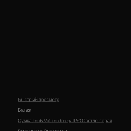
Быстрый просмотр
Багаж
Сумка Louis Vuitton Keepall 50 Светло-серая
Первоначальная
Текущая