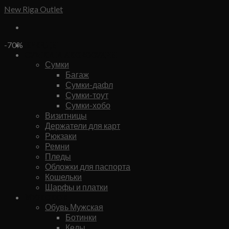
Skip
New Riga Outlet
to
content
Бренды
-70%
Сумки и аксессуары
Сумки
Багаж
Сумки-дафл
Сумки-тоут
Сумки-хобо
Визитницы
Держатели для карт
Рюкзаки
Ремни
Пледы
Обложки для паспорта
Кошельки
Шарфы и платки
Мужское
Обувь Мужская
Ботинки
Кеды