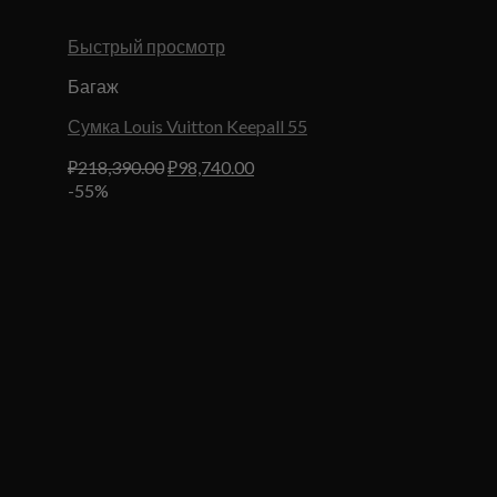
Быстрый просмотр
Багаж
Сумка Louis Vuitton Keepall 55
Первоначальная
Текущая
₽
218,390.00
₽
98,740.00
цена
цена:
-55%
составляла
₽98,740.00.
₽218,390.00.