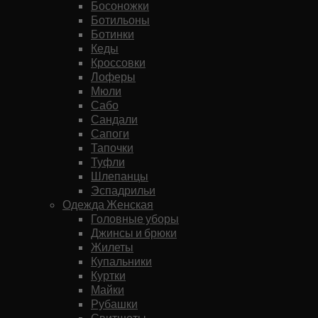
Босоножки
Ботильоны
Ботинки
Кеды
Кроссовки
Лоферы
Мюли
Сабо
Сандали
Сапоги
Тапочки
Туфли
Шлепанцы
Эспадрильи
Одежда Женская
Головные уборы
Джинсы и брюки
Жилеты
Купальники
Куртки
Майки
Рубашки
Свитшоты