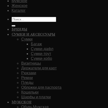
Мужское
Женское
Каталог
Искать:
Бренды
Сумки и аксессуары
Сумки
Багаж
Сумки-дафл
Сумки-тоут
Сумки-хобо
Визитницы
Держатели для карт
Рюкзаки
Ремни
Пледы
Обложки для паспорта
Кошельки
Шарфы и платки
Мужское
Обувь Мужская