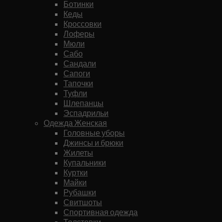
Ботинки
Кеды
Кроссовки
Лоферы
Мюли
Сабо
Сандали
Сапоги
Тапочки
Туфли
Шлепанцы
Эспадрильи
Одежда Женская
Головные уборы
Джинсы и брюки
Жилеты
Купальники
Куртки
Майки
Рубашки
Свитшоты
Спортивная одежда
Толстовки