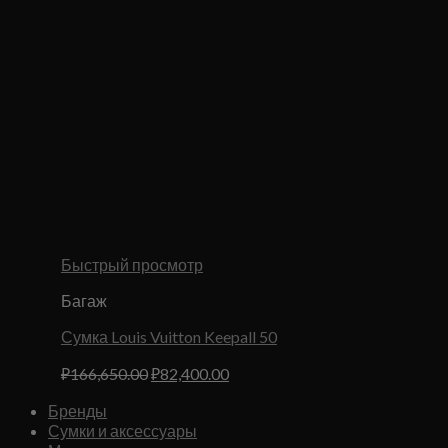
Быстрый просмотр
Багаж
Сумка Louis Vuitton Keepall 50
Первоначальная
Текущая
₽
166,650.00
₽
82,400.00
цена
цена:
Бренды
составляла
₽82,400.00.
Сумки и аксессуары
₽166,650.00.