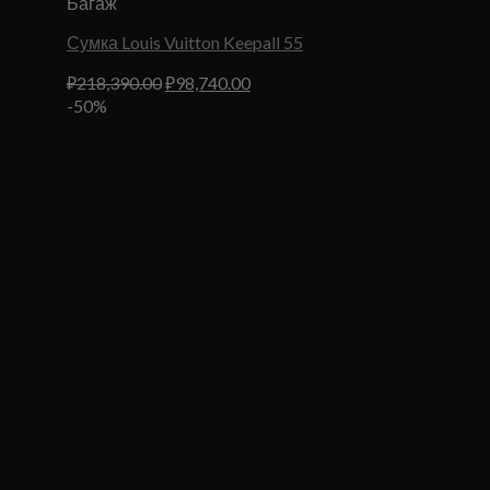
Багаж
Сумка Louis Vuitton Keepall 55
Первоначальная
Текущая
₽
218,390.00
₽
98,740.00
цена
цена:
-50%
составляла
₽98,740.00.
₽218,390.00.