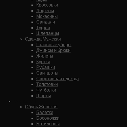
Кроссовки
Лоферы
Мокасины
Сандали
Туфли
Шлепанцы
Одежда Мужская
Головные уборы
Джинсы и брюки
Жилеты
Куртки
Рубашки
Свитшоты
Спортивная одежда
Толстовки
Футболки
Шорты
Женское
Обувь Женская
Балетки
Босоножки
Ботильоны