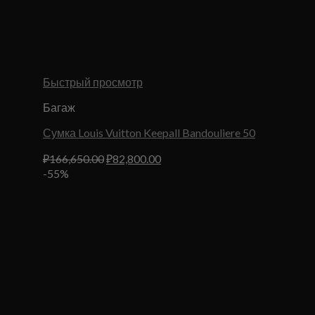
Быстрый просмотр
Багаж
Сумка Louis Vuitton Keepall Bandouliere 50
Первоначальная
Текущая
₽
166,650.00
₽
82,800.00
цена
цена:
-55%
составляла
₽82,800.00.
₽166,650.00.