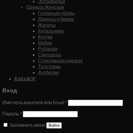
Эспадрильи
Одежда Женская
Головные уборы
Джинсы и брюки
Жилеты
Купальники
Куртки
Майки
Рубашки
Свитшоты
Спортивная одежда
Толстовки
Футболки
Каталог
Вход
Имя пользователя или Email
*
Пароль
*
Запомнить меня
Войти