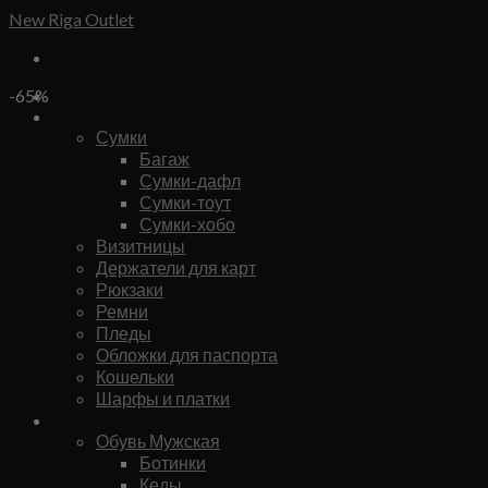
Skip
New Riga Outlet
to
content
Бренды
-65%
Сумки и аксессуары
Сумки
Багаж
Сумки-дафл
Сумки-тоут
Сумки-хобо
Визитницы
Держатели для карт
Рюкзаки
Ремни
Пледы
Обложки для паспорта
Кошельки
Шарфы и платки
Мужское
Обувь Мужская
Ботинки
Кеды