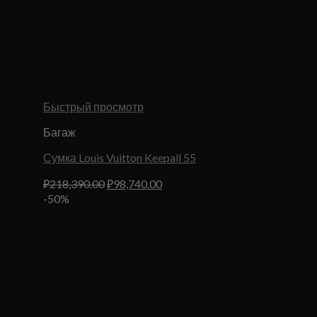
Быстрый просмотр
Багаж
Сумка Louis Vuitton Keepall 55
Первоначальная
Текущая
₽
218,390.00
₽
98,740.00
цена
цена:
-50%
составляла
₽98,740.00.
₽218,390.00.