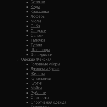
Ботинки
Кеды
Кроссовки
Лоферы
Мюли
Сабо
Сандали
Сапоги
Тапочки
Туфли
Шлепанцы
Эспадрильи
Одежда Женская
Головные уборы
Джинсы и брюки
Жилеты
Купальники
Куртки
Майки
Рубашки
Свитшоты
Спортивная одежда
Толстовки