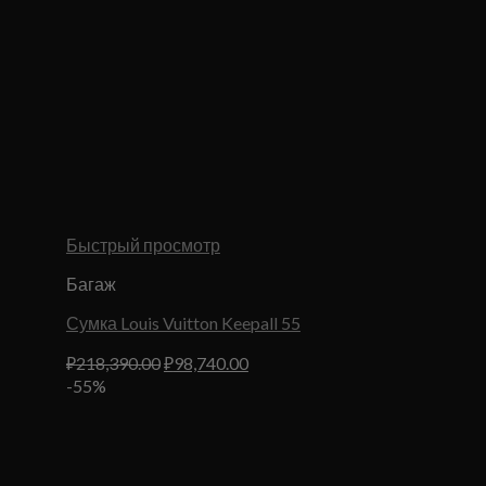
Быстрый просмотр
Багаж
Сумка Louis Vuitton Keepall 55
Первоначальная
Текущая
₽
218,390.00
₽
98,740.00
цена
цена:
-55%
составляла
₽98,740.00.
₽218,390.00.