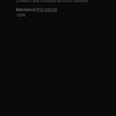
Первоначальная
Текущая
₽
88,000.00
₽
52,200.00
цена
цена:
-50%
составляла
₽52,200.00.
₽88,000.00.