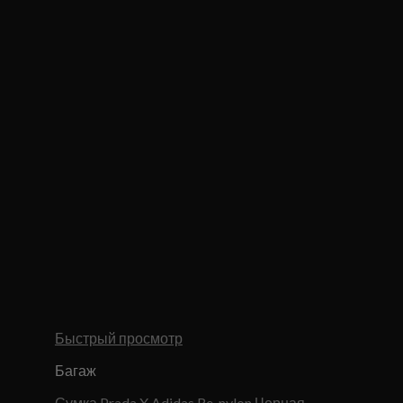
Быстрый просмотр
Багаж
Сумка Prada X Adidas Re-nylon Черная