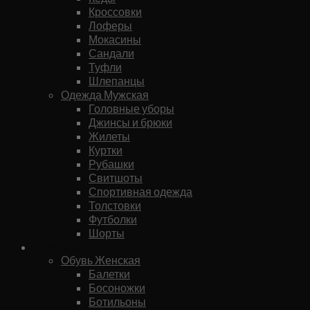
Кроссовки
Лоферы
Мокасины
Сандали
Туфли
Шлепанцы
Одежда Мужская
Головные уборы
Джинсы и брюки
Жилеты
Куртки
Рубашки
Свитшоты
Спортивная одежда
Толстовки
Футболки
Шорты
Женское
Обувь Женская
Балетки
Босоножки
Ботильоны