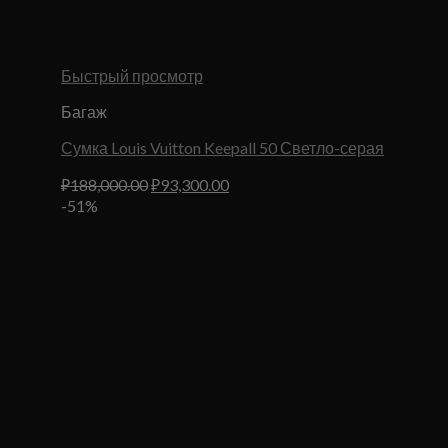
Быстрый просмотр
Багаж
Сумка Louis Vuitton Keepall 50 Светло-серая
Первоначальная
Текущая
₽
188,000.00
₽
93,300.00
цена
цена:
-51%
составляла
₽93,300.00.
₽188,000.00.