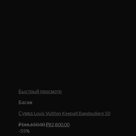
Быстрый просмотр
Багаж
Сумка Louis Vuitton Keepall Bandouliere 50
Первоначальная
Текущая
₽
166,650.00
₽
82,800.00
цена
цена:
-55%
составляла