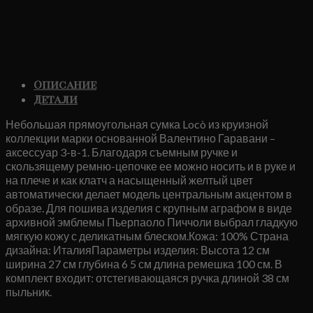
Описание
Детали
Небольшая прямоугольная сумка Locò из круизной
коллекции марки основанной Валентино Гаравани –
аксессуар 3-в-1. Благодаря съемным ручке и
скользящему ремню-цепочке ее можно носить и в руке и
на плече и как клатч а насыщенный желтый цвет
автоматически делает модель центральным акцентом в
образе. Для пошива изделия с крупным аграфом в виде
архивной эмблемы Пьерпаоло Пиччоли выбрал гладкую
мягкую кожу с деликатным блеском.Кожа: 100% Страна
дизайна: ИталияПараметры изделия: Высота 12 см
ширина 27 см глубина 6 5 см длина ремешка 100 см. В
комплект входит: отстегивающаяся ручка длиной 38 см
пыльник.