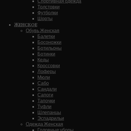
Спортивная одежда
Толстовки
Футболки
Шорты
Женское
Обувь Женская
Балетки
Босоножки
Ботильоны
Ботинки
Кеды
Кроссовки
Лоферы
Мюли
Сабо
Сандали
Сапоги
Тапочки
Туфли
Шлепанцы
Эспадрильи
Одежда Женская
Головные уборы