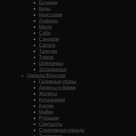
Ботинки
Кеды
Кроссовки
Лоферы
Мюли
Сабо
Сандали
Сапоги
Тапочки
Туфли
Шлепанцы
Эспадрильи
Одежда Женская
Головные уборы
Джинсы и брюки
Жилеты
Купальники
Куртки
Майки
Рубашки
Свитшоты
Спортивная одежда
Толстовки