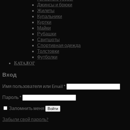
Джинсы и брюки
Жилеты
Купальники
Куртки
Майки
Рубашки
Свитшоты
Спортивная одежда
Толстовки
Футболки
Каталог
Вход
Имя пользователя или Email
*
Пароль
*
Запомнить меня
Войти
Забыли свой пароль?