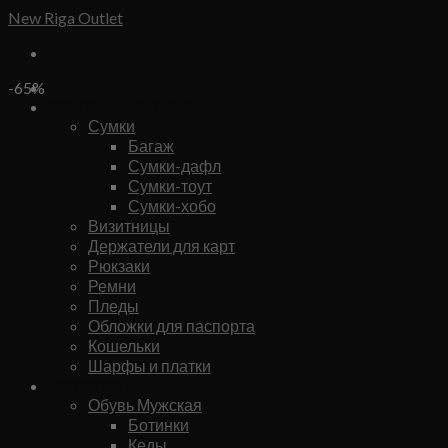
Skip
New Riga Outlet
to
content
Бренды
-65%
Сумки и аксессуары
Сумки
Багаж
Сумки-дафл
Сумки-тоут
Сумки-хобо
Визитницы
Держатели для карт
Рюкзаки
Ремни
Пледы
Обложки для паспорта
Кошельки
Шарфы и платки
Мужское
Обувь Мужская
Ботинки
Кеды