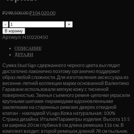
Первоначальная
Текущая
₽
298,500.00
₽
104,020.00
цена
цена:
Количество
составляла
₽104,020.00.
товара
₽298,500.00.
В корзину
Сумка
Артикул:
N10220450
Valentino
Stud
Описание
Sign
Детали
Черная
Сумка Stud Sign сдержанного черного цвета выглядит
достаточно лаконично поэтому органично поддержит
образ любой сложности. Для изготовления аксессуара из
весенне-летней коллекции марки основанной Валентино
Гаравани использовали мягкую кожу с тисненой
поверхностью. Звенья съемного ремня-цепочки украсили
крупными шипами-пирамидами вдохновленными
заклепками на старинных римских дверях откидной
клапан – накладкой VLogo.Кожа натуральная: 100%
Страна дизайна: ИталияПараметры изделия: Высота 15 5
см ширина 20 см глубина 8 см длина ремешка 116 см. В
комплект входит: второй ремешок длиной 78 см пыльник.