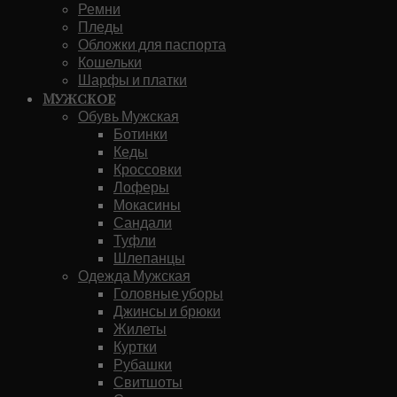
Ремни
Пледы
Обложки для паспорта
Кошельки
Шарфы и платки
Мужское
Обувь Мужская
Ботинки
Кеды
Кроссовки
Лоферы
Мокасины
Сандали
Туфли
Шлепанцы
Одежда Мужская
Головные уборы
Джинсы и брюки
Жилеты
Куртки
Рубашки
Свитшоты