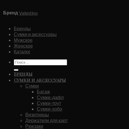
Бренд
Valentino
Бренды
Сумки и аксессуары
Мужское
Женское
Каталог
Искать:
Бренды
Сумки и аксессуары
Сумки
Багаж
Сумки-дафл
Сумки-тоут
Сумки-хобо
Визитницы
Держатели для карт
Рюкзаки