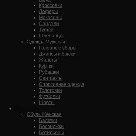
Кроссовки
Лоферы
Мокасины
Сандали
Туфли
Шлепанцы
Одежда Мужская
Головные уборы
Джинсы и брюки
Жилеты
Куртки
Рубашки
Свитшоты
Спортивная одежда
Толстовки
Футболки
Шорты
Женское
Обувь Женская
Балетки
Босоножки
Ботильоны